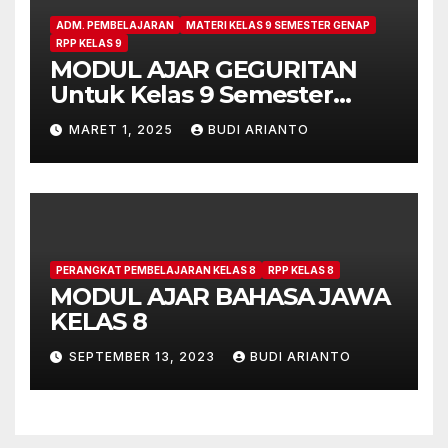
ADM. PEMBELAJARAN
MATERI KELAS 9 SEMESTER GENAP
RPP KELAS 9
MODUL AJAR GEGURITAN
Untuk Kelas 9 Semester
Genap Kurikulum Merdeka
MARET 1, 2025
BUDI ARIANTO
PERANGKAT PEMBELAJARAN KELAS 8
RPP KELAS 8
MODUL AJAR BAHASA JAWA
KELAS 8
SEPTEMBER 13, 2023
BUDI ARIANTO