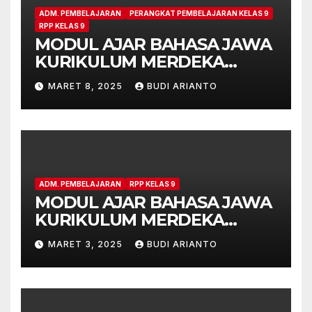
ADM. PEMBELAJARAN
PERANGKAT PEMBELAJARAN KELAS 9
RPP KELAS 9
MODUL AJAR BAHASA JAWA
KURIKULUM MERDEKA
KELAS 9 MATERI PIDATO
MARET 8, 2025
BUDI ARIANTO
ADM. PEMBELAJARAN
RPP KELAS 9
MODUL AJAR BAHASA JAWA
KURIKULUM MERDEKA
KELAS 9 MATERI TEKS
MARET 3, 2025
BUDI ARIANTO
PIWULANG SERAT
WULANGREH PUPUH
DURMA