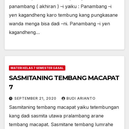
panambang ( akhiran ) –i yaiku : Panambang –i
yen kagandheng karo tembung kang pungkasane
wanda menga bisa dadi –ni. Panambang –i yen
kagandheng…
MATERI KELAS 7 SEMESTER GASAL
SASMITANING TEMBANG MACAPAT
7
SEPTEMBER 21, 2020
BUDI ARIANTO
Sasmitaning tembang macapat yaiku tetembungan
kang dadi sasmita utawa pralambang arane
tembang macapat. Sasmitane tembang lumrahe