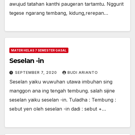
awujud tatahan kanthi paugeran tartamtu. Nggurit
tegese ngarang tembang, kidung,rerepan…
MATERI KELAS 7 SEMESTER GASAL
Seselan -in
SEPTEMBER 7, 2020
BUDI ARIANTO
Seselan yaiku wuwuhan utawa imbuhan sing
manggon ana ing tengah tembung. salah sijine
seselan yaiku seselan -in. Tuladha : Tembung :
sebut yen oleh seselan -in dadi : sebut +…