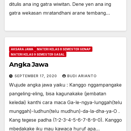
ditulis ana ing gatra wiwitan. Dene yen ana ing
gatra wekasan mratandhani arane tembang…
AKSARA JAWA
MATERI KELAS 8 SEMESTER GENAP
MATERI KELAS 9 SEMESTER GASAL
Angka Jawa
SEPTEMBER 17, 2020
BUDI ARIANTO
Wujude angka jawa yaiku : Kanggo nggampangake
pangeling-eling, bisa kagunakake (jembatan
keledai) kanthi cara maca Ga-le-ngya-lunggah(telu
munggah)-ludhun(telu mudhun)-da-la-dha-ya-O .
Kang tegese padha (1-2-3-4-5-6-7-8-9-0). Kanggo
mbedakake iku mau kawaca huruf apa…