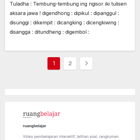
Tuladha : Tembung-tembung ing ngisor iki tulisen
aksara jawa ! digendhong : dipikul : dipanggul :
disunggi : dikempit : dicangking : dicengkiwing :
disangga : ditundheng : digembol :
Paginasi
1
2
pos